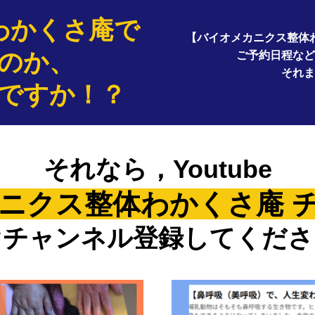
わかくさ庵で
【バイオメカニクス整体
のか、
ご予約日程など
それま
ですか！？
それなら，Youtube
ニクス整体わかくさ庵 
ぐチャンネル登録してくださ