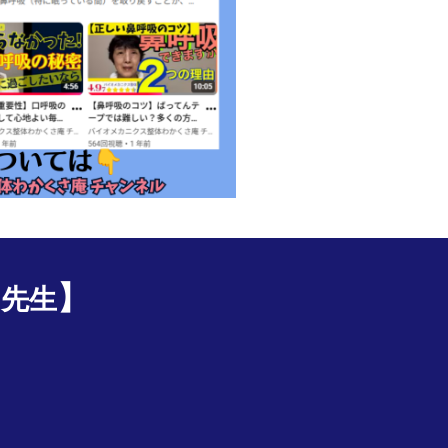
】
こ先生